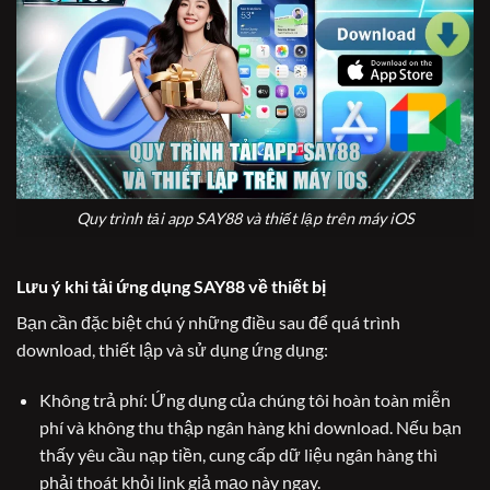
Quy trình tải app SAY88 và thiết lập trên máy iOS
Lưu ý khi tải ứng dụng SAY88 về thiết bị
Bạn cần đặc biệt chú ý những điều sau để quá trình
download, thiết lập và sử dụng ứng dụng:
Không trả phí: Ứng dụng của chúng tôi hoàn toàn miễn
phí và không thu thập ngân hàng khi download. Nếu bạn
thấy yêu cầu nạp tiền, cung cấp dữ liệu ngân hàng thì
phải thoát khỏi link giả mạo này ngay.