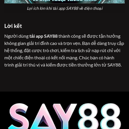
Lợi ích lớn khi tải app SAY88 về điện thoại
Lời kết
Người dùng
tải app SAY88
thành công sẽ được tận hưởng
không gian giải trí đỉnh cao và trọn vẹn. Bạn dễ dàng truy cập
hệ thống, đặt cược trò chơi, kiểm tra lịch sử nạp rút chỉ với
một chiếc điện thoại có kết nối mạng. Chúc bạn có hành
trình giải trí thú vị và kiếm được tiền thưởng lớn từ SAY88.