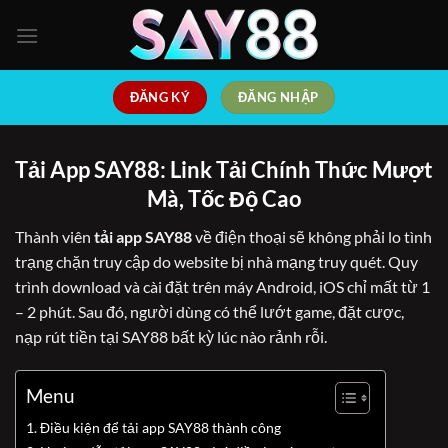
Bỏ
qua
nội
dung
ĐĂNG KÝ
ĐĂNG NHẬP
Tải App SAY88: Link Tải Chính Thức Mượt
Mà, Tốc Độ Cao
Thành viên
tải app SAY88
về điện thoại sẽ không phải lo tình
trạng chặn truy cập do website bị nhà mạng truy quét. Quy
trình download và cài đặt trên máy Android, iOS chỉ mất từ 1
– 2 phút. Sau đó, người dùng có thể lướt game, đặt cược,
nạp rút tiền tại
SAY88
bất kỳ lúc nào rảnh rỗi.
Menu
Điều kiện để tải app SAY88 thành công