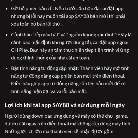
Gỡ bỏ phiên bản cũ: Nếu trước đó bạn đã cài đặt app
nhưng bị lỗi hay muốn tải app SAY88 bản mới thì phải
xóa toàn bộ bản lỗi thời.
Cảnh báo “tệp gây hại” và “nguồn không xác định”: Đây là
cảnh báo mặc định khi người dùng tải, cài đặt app ngoài
CH Play. Bạn hãy an tâm thực hiện tiếp tiến trình vì ứng
dụng chính thống của nhà cái an toàn.
Bật tính năng tự động cập nhật: Thành viên hãy mở tính
năng tự động nâng cấp phiên bản mới trên điện thoại.
Điều này giúp app tự động nâng cấp lên bản mới để có
tính năng hiện đại và vá lỗi bảo mật.
Lợi ích khi tải app SAY88 và sử dụng mỗi ngày
Người dùng download ứng dụng về máy có thể chơi game,
dự ưu đãi ngay trên điện thoại mà không cần dùng máy tính.
Những lợi ích lớn mà thành viên sẽ nhận được gồm: