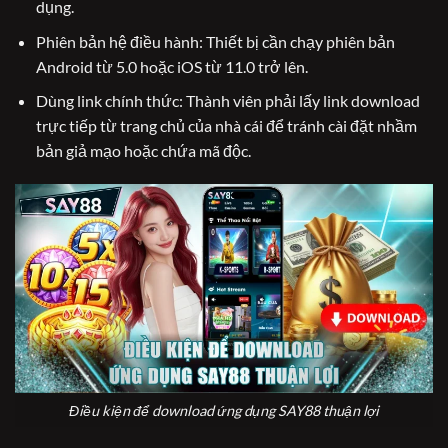
dụng.
Phiên bản hệ điều hành: Thiết bị cần chạy phiên bản
Android từ 5.0 hoặc iOS từ 11.0 trở lên.
Dùng link chính thức: Thành viên phải lấy link download
trực tiếp từ trang chủ của nhà cái để tránh cài đặt nhầm
bản giả mạo hoặc chứa mã độc.
Điều kiện để download ứng dụng SAY88 thuận lợi