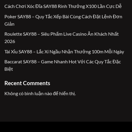
Cách Chơi Xóc Đĩa SAY88 Rinh Thưởng X100 Lần Cực Dễ
Poker SAY88 – Quy Tắc Xếp Bài Cùng Cách Đặt Lệnh Đơn
Giản
Roulette SAY88 – Siêu Phẩm Live Casino Ăn Khách Nhất
2026
Tài Xỉu SAY88 – Lắc Xí Ngầu Nhận Thưởng 100m Mỗi Ngày
Baccarat SAY88 – Game Nhanh Hot Với Các Quy Tắc Đặc
Biệt
Recent Comments
Không có bình luận nào để hiển thị.