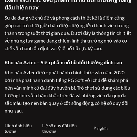
đầu hiện nay
Sự đa dạng về chủ đề và phong cách thiết kế là điểm cộng
giúp các trò chơi giữ chân được lượng lớn thành viên trung
thành trong suốt thời gian qua. Dưới đây là thông tin chi tiết
về những tựa game đang chiếm lĩnh thị trường nhờ vào cơ
chế vận hành ổn định và tỷ lệ nổ hũ cực kỳ cao.
Kho báu Aztec – Siêu phẩm nổ hũ đổi thưởng đỉnh cao
Kho báu Aztec được phát hành chính thức vào năm 2020
bởi nhà phát hành danh tiếng PG Soft với chủ đề khám phá
nền văn minh cổ đại đầy huyền bí. Trò chơi sử dụng các biểu
tượng linh vật chạm khắc trên đá và những viên đá quý đa
sắc màu tạo nên bàn quay 6 cột sống động, có hệ số quy đổi
như sau.
Hình ảnh biểu
Hệ số quy đổi tiền
Ý nghĩa
tượng
thưởng