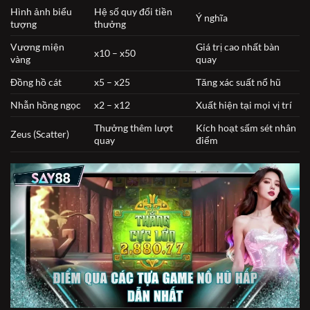
Hình ảnh biểu
Hệ số quy đổi tiền
Ý nghĩa
tượng
thưởng
Vương miện
Giá trị cao nhất bàn
x10 – x50
vàng
quay
Đồng hồ cát
x5 – x25
Tăng xác suất nổ hũ
Nhẫn hồng ngọc
x2 – x12
Xuất hiện tại mọi vị trí
Thưởng thêm lượt
Kích hoạt sấm sét nhân
Zeus (Scatter)
quay
điểm