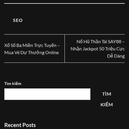
SEO
Nổ Hũ Thần Tài SAY88 –
Xổ Số Ba Miền Trực Tuyến –
Nhận Jackpot 50 Triệu Cực
Mua Vé Dự Thưởng Online
Dễ Dàng
Tìm kiếm
TÌM
KIẾM
Recent Posts