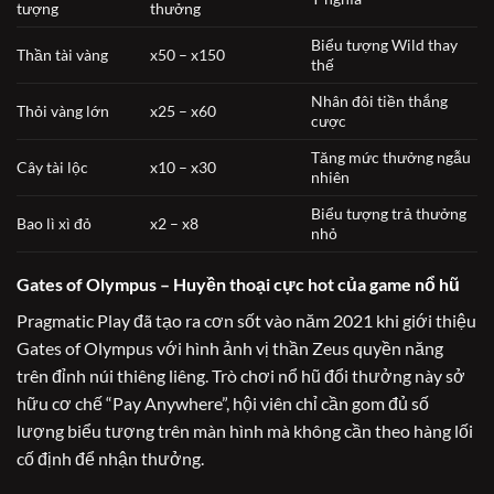
tượng
thưởng
Biểu tượng Wild thay
Thần tài vàng
x50 – x150
thế
Nhân đôi tiền thắng
Thỏi vàng lớn
x25 – x60
cược
Tăng mức thưởng ngẫu
Cây tài lộc
x10 – x30
nhiên
Biểu tượng trả thưởng
Bao lì xì đỏ
x2 – x8
nhỏ
Gates of Olympus – Huyền thoại cực hot của game nổ hũ
Pragmatic Play đã tạo ra cơn sốt vào năm 2021 khi giới thiệu
Gates of Olympus với hình ảnh vị thần Zeus quyền năng
trên đỉnh núi thiêng liêng. Trò chơi nổ hũ đổi thưởng này sở
hữu cơ chế “Pay Anywhere”, hội viên chỉ cần gom đủ số
lượng biểu tượng trên màn hình mà không cần theo hàng lối
cố định để nhận thưởng.