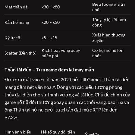
Biểu tượng giá trị
Mặt thần đá
x30 – x80
nhất
Tăng tỷ lệ kết hợp
Rắn hổ mang
x20 – x50
dòng
Xuất hiện thường
Ký tự cổ
x5 – x15
xuyên
Kích hoạt vòng quay
Cơ hội nổ hũ lớn
Scatter (Đền thờ)
miễn phí
nhất
Thần tài đến – Tựa game đem lại may mắn
Được ra mắt vào cuối năm 2021 bởi Jili Games, Thần tài đến
mang đậm nét văn hóa Á Đông với các biểu tượng phong
thủy đại diện cho sự thịnh vượng và tài lộc. Chủ đề chính của
game nổ hũ đổi thưởng xoay quanh các thỏi vàng, bao lì xì và
ông Thần tài nở nụ cười tươi tắn đạt mức RTP lên đến
97.2%.
Hình ảnh biểu
Hệ số quy đổi tiền
Ý nghĩa