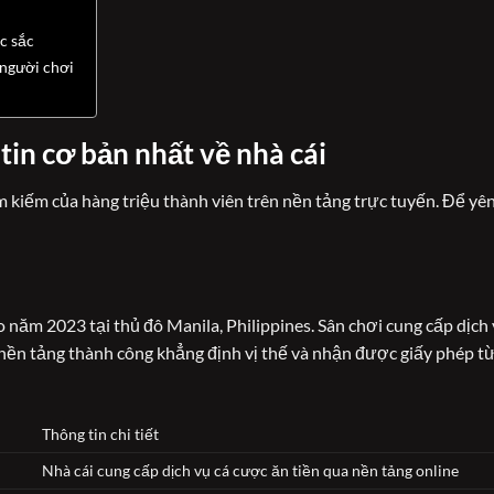
c sắc
 người chơi
tin cơ bản nhất về nhà cái
 kiếm của hàng triệu thành viên trên nền tảng trực tuyến. Để yên 
ăm 2023 tại thủ đô Manila, Philippines. Sân chơi cung cấp dịch vụ
 nền tảng thành công khẳng định vị thế và nhận được giấy phép t
Thông tin chi tiết
Nhà cái cung cấp dịch vụ cá cược ăn tiền qua nền tảng online