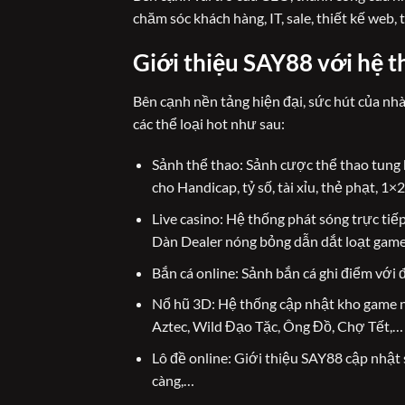
chăm sóc khách hàng, IT, sale, thiết kế web,
Giới thiệu SAY88 với hệ 
Bên cạnh nền tảng hiện đại, sức hút của nhà
các thể loại hot như sau:
Sảnh thể thao: Sảnh cược thể thao tung 
cho Handicap, tỷ số, tài xỉu, thẻ phạt, 1×
Live casino: Hệ thống phát sóng trực ti
Dàn Dealer nóng bỏng dẫn dắt loạt game 
Bắn cá online: Sảnh bắn cá ghi điểm với
Nổ hũ 3D: Hệ thống cập nhật kho game n
Aztec, Wild Đạo Tặc, Ông Đồ, Chợ Tết,…
Lô đề online: Giới thiệu SAY88 cập nhật 
càng,…