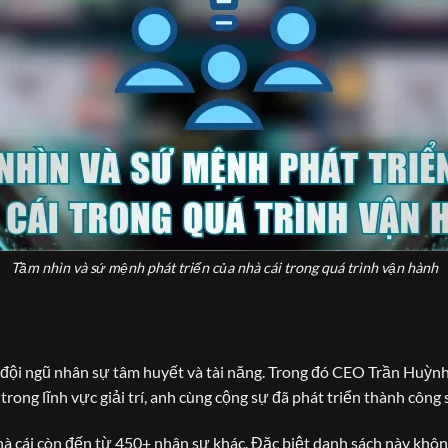
Tầm nhìn và sứ mệnh phát triển của nhà cái trong quá trình vận hành
 đội ngũ nhân sự tâm huyết và tài năng. Trong đó CEO Trần Huỳnh
rong lĩnh vực giải trí, anh cùng cộng sự đã phát triển thành công
à cái còn đến từ 450+ nhân sự khác. Đặc biệt danh sách này không