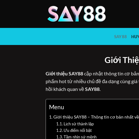
Bỏ
qua
nội
dung
SAY88
HƯ
Giới Thi
Giới thiệu SAY88
cập nhật thông tin cơ bả
phẩm hot từ nhiều chủ đề đa dạng cùng giá 
hồi khách quan về
SAY88
.
Menu
Giới thiệu SAY88 – Thông tin cơ bản nhất về
Lịch sử thành lập
Ưu điểm nổi bật
Tầm nhìn sứ mệnh