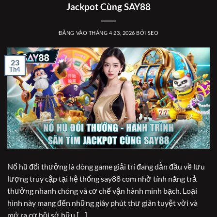
Jackpot Cùng SAY88
ĐĂNG VÀO
THÁNG 4 23, 2026
BỞI
SEO
23
Th4
Nổ hũ đổi thưởng là dòng game giải trí đang dẫn đầu về lưu
lượng truy cập tại hệ thống say88 com nhờ tính năng trả
thưởng nhanh chóng và cơ chế vận hành minh bạch. Loại
hình này mang đến những giây phút thư giãn tuyệt vời và
mở ra cơ hội sở hữu […]