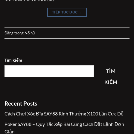
TIẾP TỤC ĐỌC
→
Đăng trong
Nổ hũ
Tìm kiếm
TÌM
KIẾM
Recent Posts
Cách Chơi Xóc Đĩa SAY88 Rinh Thưởng X100 Lần Cực Dễ
Poker SAY88 – Quy Tắc Xếp Bài Cùng Cách Đặt Lệnh Đơn
Giản